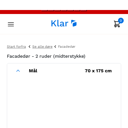
0
Start forfra
Se alle døre
Facadedør
Facadedør - 2 ruder (midterstykke)
Mål
70
x
175
cm