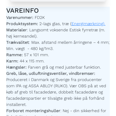
VAREINFO
Varenummer:
FD2K
Produktsystem:
2-lags glas, træ (
Energimærkning).
Materialer
:
Langsomt voksende Estisk fyrretræ (m.
høj kerneandel).
Trækvalitet
:
Max. afstand mellem årringene – 4 mm;
Min. vægt - 480 kg/1m3.
Ramme:
57 x 101 mm.
Karm:
44 x 115 mm.
Hængsler:
Farven grå og med justerbar funktion.
Greb, låse, udluftningsventiler, vindbremser:
Produceret i Danmark og Sverige fra producenter
som IPA og ASSA ABLOY (RUKO). Vær OBS på at ved
køb af greb til facadedøre, dobbelt facadedøre og
facadedørspartier er tilvalgte greb ikke på forhånd
installeret.
Forboret monteringshuller
:
Nej - din sikkerhed for