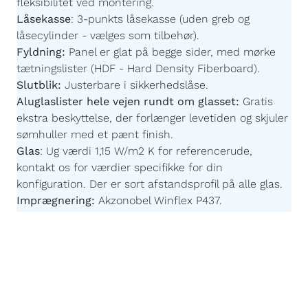
fleksibilitet ved montering.
Låsekasse
:
3-punkts låsekasse (uden greb og
låsecylinder - vælges som tilbehør).
Fyldning:
Panel er glat på begge sider,
med mørke
tætningslister
(HDF - Hard Density Fiberboard).
Slutblik:
Justerbare i sikkerhedslåse.
Aluglaslister hele vejen rundt om glasset:
Gratis
ekstra beskyttelse, der forlænger levetiden og skjuler
sømhuller med et pænt finish.
Glas
:
Ug værdi 1,15 W/m2 K for referencerude,
kontakt os for værdier specifikke for din
konfiguration. Der er sort afstandsprofil på alle glas.
Imprægnering:
Akzonobel Winflex P437.
Maling:
Akzonobel ZW Rubbol WF 3310-03-25 -
Børnevenlig og uden farlige giftstoffer.
Malingsteknologi:
Avanceret, robotstyret
overfladebehandling for en ensartet og slidstærk
finish.
Egen produktion efter mål:
Du bestemmer målene