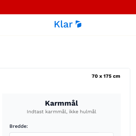
70
x
175
cm
Karmmål
Indtast karmmål, ikke hulmål
Bredde: