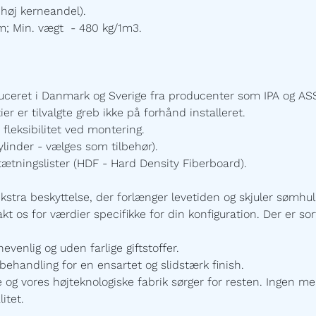
høj kerneandel).
m; Min. vægt - 480 kg/1m3.
uceret i Danmark og Sverige fra producenter som IPA og ASS
 er tilvalgte greb ikke på forhånd installeret.
 fleksibilitet ved montering.
linder - vælges som tilbehør).
ætningslister
(HDF - Hard Density Fiberboard).
ekstra beskyttelse, der forlænger levetiden og skjuler sømhu
t os for værdier specifikke for din konfiguration. Der er sort
enlig og uden farlige giftstoffer.
ehandling for en ensartet og slidstærk finish.
 vores højteknologiske fabrik sørger for resten. Ingen mel
itet.