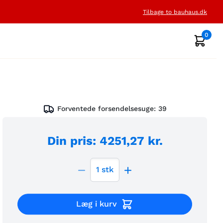
Tilbage to bauhaus.dk
0
Forventede forsendelsesuge:
39
Din pris
:
4251,27 kr.
1
stk
Læg i kurv