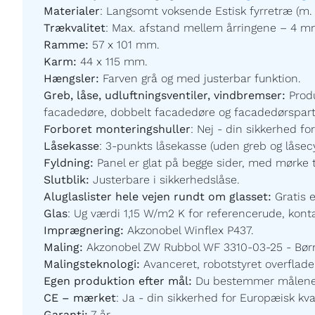
Materialer
:
Langsomt voksende Estisk fyrretræ (m. 
Trækvalitet
:
Max. afstand mellem årringene – 4 m
Ramme:
57 x 101 mm.
Karm:
44 x 115 mm.
Hængsler:
Farven grå og med justerbar funktion.
Greb, låse, udluftningsventiler, vindbremser:
Prod
facadedøre, dobbelt facadedøre og facadedørspartier
Forboret monteringshuller
:
Nej - din sikkerhed for
Låsekasse
:
3-punkts låsekasse (uden greb og låsecy
Fyldning:
Panel er glat på begge sider,
med mørke t
Slutblik:
Justerbare i sikkerhedslåse.
Aluglaslister hele vejen rundt om glasset:
Gratis 
Glas
:
Ug værdi 1,15 W/m2 K for referencerude, kontak
Imprægnering:
Akzonobel Winflex P437.
Maling:
Akzonobel ZW Rubbol WF 3310-03-25 - Børnev
Malingsteknologi:
Avanceret, robotstyret overfladeb
Egen produktion efter mål:
Du bestemmer målene og
CE – mærket
:
Ja - din sikkerhed for Europæisk kval
Garanti:
7
år.