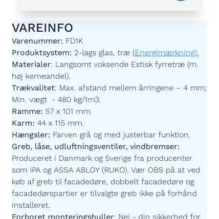
VAREINFO
Varenummer:
FD1K
Produktsystem:
2-lags glas, træ (
Energimærkning).
Materialer
:
Langsomt voksende Estisk fyrretræ (m.
høj kerneandel).
Trækvalitet
:
Max. afstand mellem årringene – 4 mm;
Min. vægt - 480 kg/1m3.
Ramme:
57 x 101 mm.
Karm:
44 x 115 mm.
Hængsler:
Farven grå og med justerbar funktion.
Greb, låse, udluftningsventiler, vindbremser:
Produceret i Danmark og Sverige fra producenter
som IPA og ASSA ABLOY (RUKO). Vær OBS på at ved
køb af greb til facadedøre, dobbelt facadedøre og
facadedørspartier er tilvalgte greb ikke på forhånd
installeret.
Forboret monteringshuller
:
Nej - din sikkerhed for