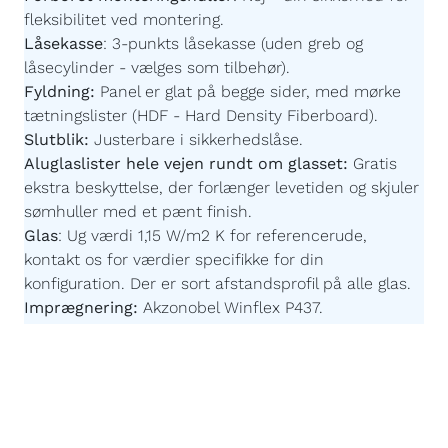
fleksibilitet ved montering.
Låsekasse
:
3-punkts låsekasse (uden greb og
låsecylinder - vælges som tilbehør).
Fyldning:
Panel er glat på begge sider,
med mørke
tætningslister
(HDF - Hard Density Fiberboard).
Slutblik:
Justerbare i sikkerhedslåse.
Aluglaslister hele vejen rundt om glasset:
Gratis
ekstra beskyttelse, der forlænger levetiden og skjuler
sømhuller med et pænt finish.
Glas
:
Ug værdi 1,15 W/m2 K for referencerude,
kontakt os for værdier specifikke for din
konfiguration. Der er sort afstandsprofil på alle glas.
Imprægnering:
Akzonobel Winflex P437.
Maling:
Akzonobel ZW Rubbol WF 3310-03-25 -
Børnevenlig og uden farlige giftstoffer.
Malingsteknologi:
Avanceret, robotstyret
overfladebehandling for en ensartet og slidstærk
finish.
Egen produktion efter mål:
Du bestemmer målene