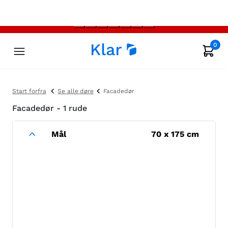
0
Start forfra
Se alle døre
Facadedør
Facadedør - 1 rude
Mål
70
x
175
cm