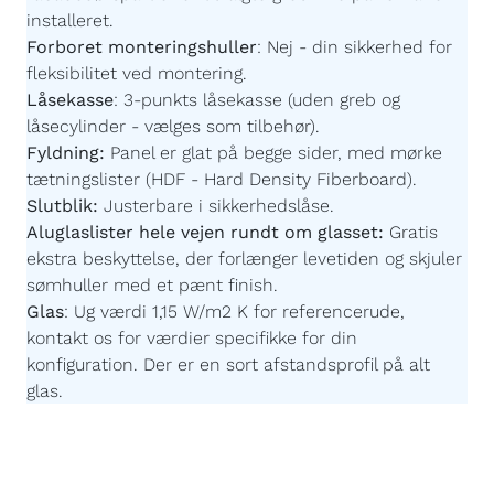
installeret.
Forboret monteringshuller
:
Nej - din sikkerhed for
fleksibilitet ved montering.
Låsekasse
:
3-punkts låsekasse (uden greb og
låsecylinder - vælges som tilbehør).
Fyldning:
Panel er glat på begge sider, med mørke
tætningslister (HDF - Hard Density Fiberboard).
Slutblik:
Justerbare i sikkerhedslåse.
Aluglaslister hele vejen rundt om glasset:
Gratis
ekstra beskyttelse, der forlænger levetiden og skjuler
sømhuller med et pænt finish.
Glas
:
Ug værdi 1,15 W/m2 K for referencerude,
kontakt os for værdier specifikke for din
konfiguration. Der er en sort afstandsprofil på alt
glas.
Imprægnering:
Akzonobel Winflex P437.
Maling:
Akzonobel ZW Rubbol WF 3310-03-25 -
Børnevenlig og uden farlige giftstoffer.
Malingsteknologi:
Avanceret, robotstyret