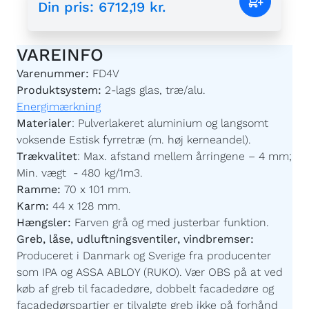
VAREINFO
Varenummer:
FD4V
Produktsystem:
2-lags glas, træ/alu.
Energimærkning
Materialer
:
Pulverlakeret aluminium og langsomt
voksende Estisk fyrretræ (m. høj kerneandel).
Trækvalitet
:
Max. afstand mellem årringene – 4 mm;
Min. vægt - 480 kg/1m3.
Ramme:
70 x 101 mm.
Karm:
44 x 128 mm.
Hængsler:
Farven grå og med justerbar funktion.
Greb, låse, udluftningsventiler, vindbremser:
Produceret i Danmark og Sverige fra producenter
som IPA og ASSA ABLOY (RUKO). Vær OBS på at ved
køb af greb til facadedøre, dobbelt facadedøre og
facadedørspartier er tilvalgte greb ikke på forhånd