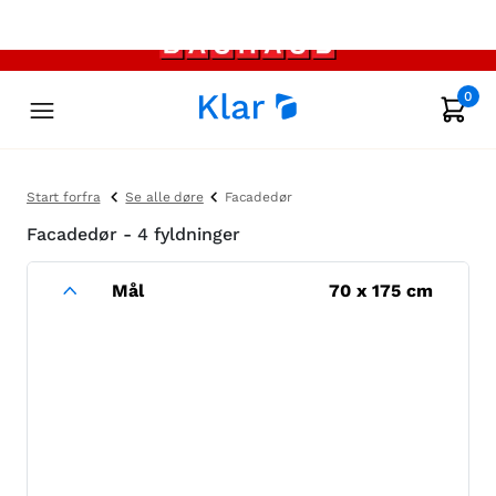
0
Start forfra
Se alle døre
Facadedør
Facadedør - 4 fyldninger
Mål
70
x
175
cm