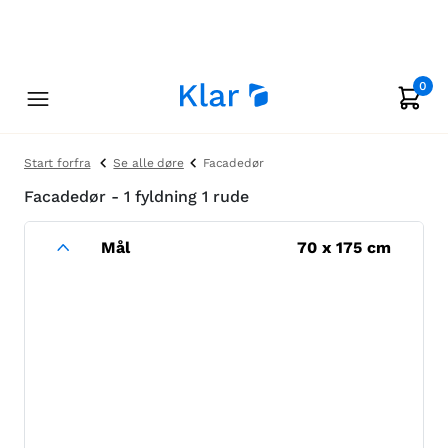
0
Start forfra
Se alle døre
Facadedør
Facadedør - 1 fyldning 1 rude
Mål
70
x
175
cm