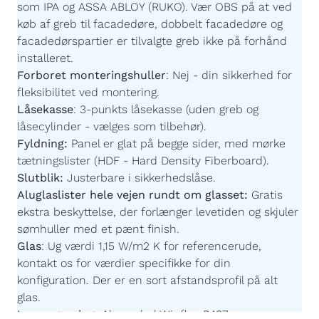
som IPA og ASSA ABLOY (RUKO). Vær OBS på at ved
køb af greb til facadedøre, dobbelt facadedøre og
facadedørspartier er tilvalgte greb ikke på forhånd
installeret.
Forboret monteringshuller
:
Nej - din sikkerhed for
fleksibilitet ved montering.
Låsekasse
:
3-punkts låsekasse (uden greb og
låsecylinder - vælges som tilbehør).
Fyldning:
Panel er glat på begge sider, med mørke
tætningslister (HDF - Hard Density Fiberboard).
Slutblik:
Justerbare i sikkerhedslåse.
Aluglaslister hele vejen rundt om glasset:
Gratis
ekstra beskyttelse, der forlænger levetiden og skjuler
sømhuller med et pænt finish.
Glas
:
Ug værdi 1,15 W/m2 K for referencerude,
kontakt os for værdier specifikke for din
konfiguration. Der er en sort afstandsprofil på alt
glas.
Imprægnering:
Akzonobel Winflex P437.