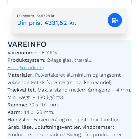
Du sparer
:
6497,28 kr.
Din pris
:
4331,52 kr.
VAREINFO
Varenummer:
FD1K1V
Produktsystem:
2-lags glas, træ/alu.
Energimærkning
Materialer
:
Pulverlakeret aluminium og langsomt
voksende Estisk fyrretræ (m. høj kerneandel).
Trækvalitet
:
Max. afstand mellem årringene – 4 mm;
Min. vægt - 480 kg/1m3.
Ramme:
70 x 101 mm.
Karm:
44 x 128 mm.
Hængsler:
Farven grå og med justerbar funktion.
Greb, låse, udluftningsventiler, vindbremser:
Produceret i Danmark og Sverige fra producenter