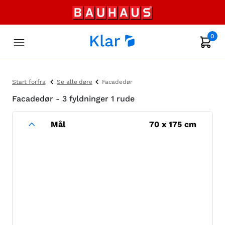
0
Start forfra
Se alle døre
Facadedør
Facadedør - 3 fyldninger 1 rude
Mål
70
x
175
cm