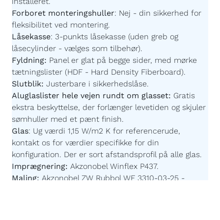
installeret.
Forboret monteringshuller
:
Nej - din sikkerhed for
fleksibilitet ved montering.
Låsekasse
:
3-punkts låsekasse (uden greb og
låsecylinder - vælges som tilbehør).
Fyldning:
Panel er glat på begge sider,
med mørke
tætningslister
(HDF - Hard Density Fiberboard).
Slutblik:
Justerbare i sikkerhedslåse.
Aluglaslister hele vejen rundt om glasset:
Gratis
ekstra beskyttelse, der forlænger levetiden og skjuler
sømhuller med et pænt finish.
Glas
:
Ug værdi 1,15 W/m2 K for referencerude,
kontakt os for værdier specifikke for din
konfiguration. Der er sort afstandsprofil på alle glas.
Imprægnering:
Akzonobel Winflex P437.
Maling:
Akzonobel ZW Rubbol WF 3310-03-25 -
Børnevenlig og uden farlige giftstoffer.
Malingsteknologi:
Avanceret, robotstyret
overfladebehandling for en ensartet og slidstærk