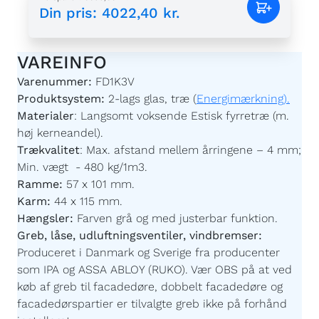
Din pris
:
4022,40 kr.
VAREINFO
Varenummer:
FD1K3V
Produktsystem:
2-lags glas, træ (
Energimærkning).
Materialer
:
Langsomt voksende Estisk fyrretræ (m.
høj kerneandel).
Trækvalitet
:
Max. afstand mellem årringene – 4 mm;
Min. vægt - 480 kg/1m3.
Ramme:
57 x 101 mm.
Karm:
44 x 115 mm.
Hængsler:
Farven grå og med justerbar funktion.
Greb, låse, udluftningsventiler, vindbremser:
Produceret i Danmark og Sverige fra producenter
som IPA og ASSA ABLOY (RUKO). Vær OBS på at ved
køb af greb til facadedøre, dobbelt facadedøre og
facadedørspartier er tilvalgte greb ikke på forhånd