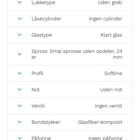
Lukketype
Uden greb
Låsecylinder
Ingen cylinder
Glastype
Klart glas
Spross
Smal sprosse uden opdeler, 24
er
mm
Profil
Softline
Not
Uden not
Ventil
Ingen ventil
Bundstykker
Glasfiber-komposit
Påforing
Ingen påforing