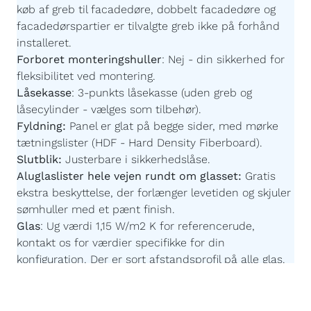
køb af greb til facadedøre, dobbelt facadedøre og
facadedørspartier er tilvalgte greb ikke på forhånd
installeret.
Forboret monteringshuller
:
Nej - din sikkerhed for
fleksibilitet ved montering.
Låsekasse
:
3-punkts låsekasse (uden greb og
låsecylinder - vælges som tilbehør).
Fyldning:
Panel er glat på begge sider,
med mørke
tætningslister
(HDF - Hard Density Fiberboard).
Slutblik:
Justerbare i sikkerhedslåse.
Aluglaslister hele vejen rundt om glasset:
Gratis
ekstra beskyttelse, der forlænger levetiden og skjuler
sømhuller med et pænt finish.
Glas
:
Ug værdi 1,15 W/m2 K for referencerude,
kontakt os for værdier specifikke for din
konfiguration. Der er sort afstandsprofil på alle glas.
Imprægnering:
Akzonobel Winflex P437.
Maling:
Akzonobel ZW Rubbol WF 3310-03-25 -
Børnevenlig og uden farlige giftstoffer.