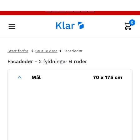
0
Start forfra
Se alle døre
Facadedør
Facadedør - 2 fyldninger 6 ruder
Mål
70
x
175
cm