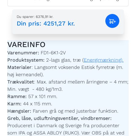
Du sparer
:
6376,91 kr.
Din pris
:
4251,27 kr.
VAREINFO
Varenummer:
FD1-6K1-2V
Produktsystem:
2-lags glas, træ (
Energimærkning).
Materialer
:
Langsomt voksende Estisk fyrretræ (m.
høj kerneandel).
Trækvalitet
:
Max. afstand mellem årringene – 4 mm;
Min. vægt - 480 kg/1m3.
Ramme:
57 x 101 mm.
Karm:
44 x 115 mm.
Hængsler:
Farven grå og med justerbar funktion.
Greb, låse, udluftningsventiler, vindbremser:
Produceret i Danmark og Sverige fra producenter
som IPA og ASSA ABLOY (RUKO). Vær OBS på at ved