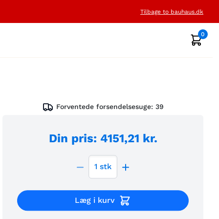
Tilbage to bauhaus.dk
0
Forventede forsendelsesuge:
39
Din pris
:
4151,21 kr.
1
stk
Læg i kurv