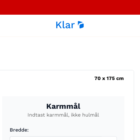
70
x
175
cm
Karmmål
Indtast karmmål, ikke hulmål
Bredde: