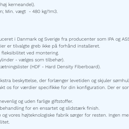
høj kerneandel).
m; Min. vægt - 480 kg/1m3.
uceret i Danmark og Sverige fra producenter som IPA og ASS
 er tilvalgte greb ikke på forhånd installeret.
 fleksibilitet ved montering.
linder - vælges som tilbehør).
ætningslister
(HDF - Hard Density Fiberboard).
ekstra beskyttelse, der forlænger levetiden og skjuler sømhu
t os for værdier specifikke for din konfiguration. Der er sort
enlig og uden farlige giftstoffer.
ehandling for en ensartet og slidstærk finish.
 vores højteknologiske fabrik sørger for resten. Ingen mel
itet.