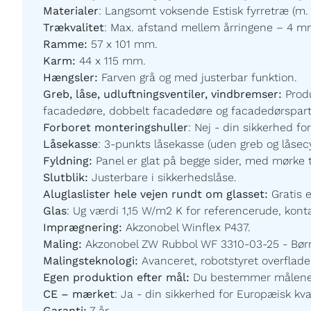
Materialer
:
Langsomt voksende Estisk fyrretræ (m. 
Trækvalitet
:
Max. afstand mellem årringene – 4 m
Ramme:
57 x 101 mm.
Karm:
44 x 115 mm.
Hængsler:
Farven grå og med justerbar funktion.
Greb, låse, udluftningsventiler, vindbremser:
Prod
facadedøre, dobbelt facadedøre og facadedørspartier
Forboret monteringshuller
:
Nej - din sikkerhed for
Låsekasse
:
3-punkts låsekasse (uden greb og låsecy
Fyldning:
Panel er glat på begge sider,
med mørke t
Slutblik:
Justerbare i sikkerhedslåse.
Aluglaslister hele vejen rundt om glasset:
Gratis 
Glas
:
Ug værdi 1,15 W/m2 K for referencerude, kontak
Imprægnering:
Akzonobel Winflex P437.
Maling:
Akzonobel ZW Rubbol WF 3310-03-25 - Børnev
Malingsteknologi:
Avanceret, robotstyret overfladeb
Egen produktion efter mål:
Du bestemmer målene og
CE – mærket
:
Ja - din sikkerhed for Europæisk kval
Garanti:
7
år.