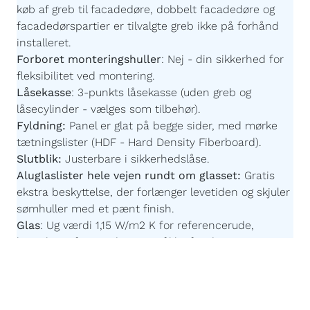
køb af greb til facadedøre, dobbelt facadedøre og
facadedørspartier er tilvalgte greb ikke på forhånd
installeret.
Forboret monteringshuller
:
Nej - din sikkerhed for
fleksibilitet ved montering.
Låsekasse
:
3-punkts låsekasse (uden greb og
låsecylinder - vælges som tilbehør).
Fyldning:
Panel er glat på begge sider,
med mørke
tætningslister
(HDF - Hard Density Fiberboard).
Slutblik:
Justerbare i sikkerhedslåse.
Aluglaslister hele vejen rundt om glasset:
Gratis
ekstra beskyttelse, der forlænger levetiden og skjuler
sømhuller med et pænt finish.
Glas
:
Ug værdi 1,15 W/m2 K for referencerude,
kontakt os for værdier specifikke for din
konfiguration. Der er sort afstandsprofil på alle glas.
Imprægnering:
Akzonobel Winflex P437.
Maling:
Akzonobel ZW Rubbol WF 3310-03-25 -
Børnevenlig og uden farlige giftstoffer.