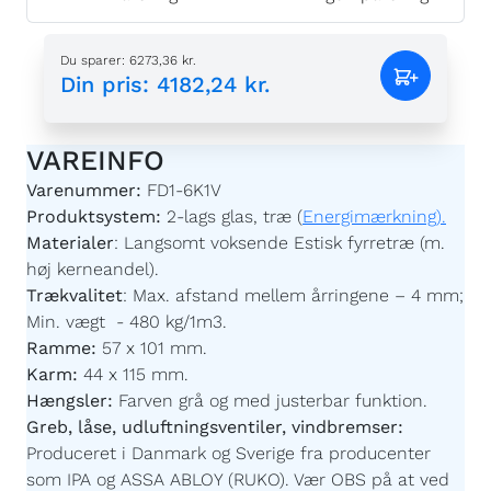
Du sparer
:
6273,36 kr.
Din pris
:
4182,24 kr.
VAREINFO
Varenummer:
FD1-6K1V
Produktsystem:
2-lags glas, træ (
Energimærkning).
Materialer
:
Langsomt voksende Estisk fyrretræ (m.
høj kerneandel).
Trækvalitet
:
Max. afstand mellem årringene – 4 mm;
Min. vægt - 480 kg/1m3.
Ramme:
57 x 101 mm.
Karm:
44 x 115 mm.
Hængsler:
Farven grå og med justerbar funktion.
Greb, låse, udluftningsventiler, vindbremser:
Produceret i Danmark og Sverige fra producenter
som IPA og ASSA ABLOY (RUKO). Vær OBS på at ved