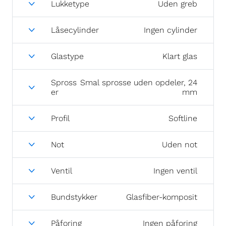
Lukketype
Uden greb
Låsecylinder
Ingen cylinder
Glastype
Klart glas
Spross
Smal sprosse uden opdeler, 24
er
mm
Profil
Softline
Not
Uden not
Ventil
Ingen ventil
Bundstykker
Glasfiber-komposit
Påforing
Ingen påforing