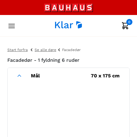
0
Start forfra
Se alle døre
Facadedør
Facadedør - 1 fyldning 6 ruder
Mål
70
x
175
cm