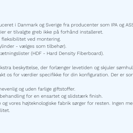
uceret i Danmark og Sverige fra producenter som IPA og ASS
 er tilvalgte greb ikke på forhånd installeret.
 fleksibilitet ved montering.
linder - vælges som tilbehør).
ætningslister
(HDF - Hard Density Fiberboard).
ekstra beskyttelse, der forlænger levetiden og skjuler sømhu
t os for værdier specifikke for din konfiguration. Der er sort
enlig og uden farlige giftstoffer.
ehandling for en ensartet og slidstærk finish.
 vores højteknologiske fabrik sørger for resten. Ingen mel
itet.