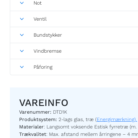
Not
Ventil
Bundstykker
Vindbremse
Påforing
VAREINFO
Varenummer:
DTD1K
Produktsystem:
2-lags glas, træ (
Energimærkning).
Materialer
:
Langsomt voksende Estisk fyrretræ (m. 
Trækvalitet
:
Max. afstand mellem årringene – 4 m