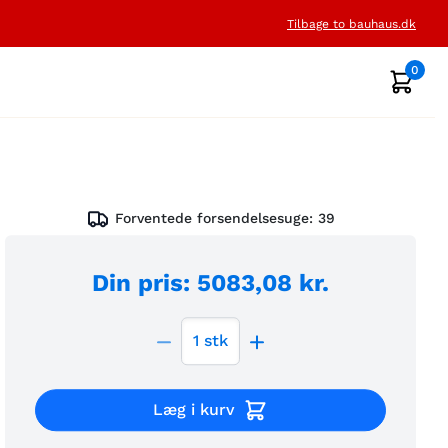
Tilbage to bauhaus.dk
0
Forventede forsendelsesuge:
39
Din pris
:
5083,08 kr.
1
stk
Læg i kurv