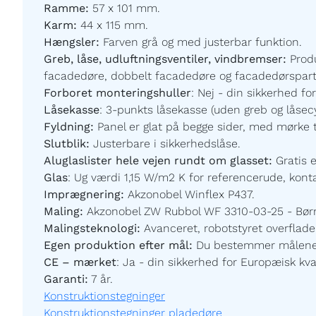
Ramme:
57 x 101 mm.
Karm:
44 x 115 mm.
Hængsler:
Farven grå og med justerbar funktion.
Greb, låse, udluftningsventiler, vindbremser:
Prod
facadedøre, dobbelt facadedøre og facadedørspartier
Forboret monteringshuller
:
Nej - din sikkerhed for
Låsekasse
:
3-punkts låsekasse (uden greb og låsecy
Fyldning:
Panel er glat på begge sider,
med mørke t
Slutblik:
Justerbare i sikkerhedslåse.
Aluglaslister hele vejen rundt om glasset:
Gratis 
Glas
:
Ug værdi 1,15 W/m2 K for referencerude, kontak
Imprægnering:
Akzonobel Winflex P437.
Maling:
Akzonobel ZW Rubbol WF 3310-03-25 - Børnev
Malingsteknologi:
Avanceret, robotstyret overfladeb
Egen produktion efter mål:
Du bestemmer målene og
CE – mærket
:
Ja - din sikkerhed for Europæisk kval
Garanti:
7
år.
Konstruktionstegninger
Konstruktionstegninger pladedøre