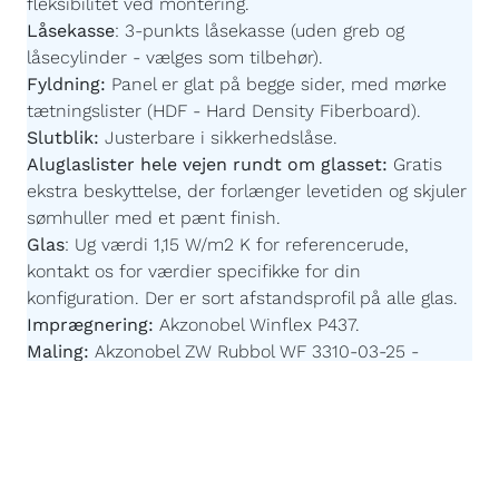
fleksibilitet ved montering.
Låsekasse
:
3-punkts låsekasse (uden greb og
låsecylinder - vælges som tilbehør).
Fyldning:
Panel er glat på begge sider,
med mørke
tætningslister
(HDF - Hard Density Fiberboard).
Slutblik:
Justerbare i sikkerhedslåse.
Aluglaslister hele vejen rundt om glasset:
Gratis
ekstra beskyttelse, der forlænger levetiden og skjuler
sømhuller med et pænt finish.
Glas
:
Ug værdi 1,15 W/m2 K for referencerude,
kontakt os for værdier specifikke for din
konfiguration. Der er sort afstandsprofil på alle glas.
Imprægnering:
Akzonobel Winflex P437.
Maling:
Akzonobel ZW Rubbol WF 3310-03-25 -
Børnevenlig og uden farlige giftstoffer.
Malingsteknologi:
Avanceret, robotstyret
overfladebehandling for en ensartet og slidstærk
finish.
Egen produktion efter mål:
Du bestemmer målene