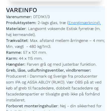
VAREINFO
Varenummer:
DTD1K1/3
Produktsystem:
2-lags glas, træ (
Energimærkning).
Materialer
:
Langsomt voksende Estisk fyrretræ (m.
høj kerneandel).
Trækvalitet
:
Max. afstand mellem årringene – 4 mm;
Min. vægt - 480 kg/1m3.
Ramme:
57 x 101 mm.
Karm:
44 x 115 mm.
Hængsler:
Farven grå og med justerbar funktion.
Greb, låse, udluftningsventiler, vindbremser:
Produceret i Danmark og Sverige fra producenter
som IPA og ASSA ABLOY (RUKO). Vær OBS på at ved
køb af greb til facadedøre, dobbelt facadedøre og
facadedørspartier er tilvalgte greb ikke på forhånd
installeret.
Forboret monteringshuller
:
Nej - din sikkerhed for