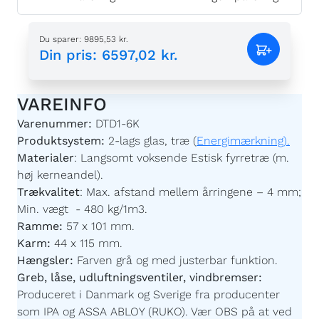
Du sparer
:
9895,53 kr.
Din pris
:
6597,02 kr.
VAREINFO
Varenummer:
DTD1-6K
Produktsystem:
2-lags glas, træ (
Energimærkning).
Materialer
:
Langsomt voksende Estisk fyrretræ (m.
høj kerneandel).
Trækvalitet
:
Max. afstand mellem årringene – 4 mm;
Min. vægt - 480 kg/1m3.
Ramme:
57 x 101 mm.
Karm:
44 x 115 mm.
Hængsler:
Farven grå og med justerbar funktion.
Greb, låse, udluftningsventiler, vindbremser:
Produceret i Danmark og Sverige fra producenter
som IPA og ASSA ABLOY (RUKO). Vær OBS på at ved