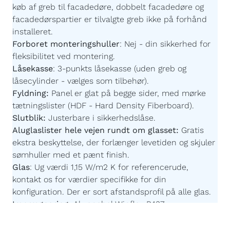
køb af greb til facadedøre, dobbelt facadedøre og
facadedørspartier er tilvalgte greb ikke på forhånd
installeret.
Forboret monteringshuller
:
Nej - din sikkerhed for
fleksibilitet ved montering.
Låsekasse
:
3-punkts låsekasse (uden greb og
låsecylinder - vælges som tilbehør).
Fyldning:
Panel er glat på begge sider,
med mørke
tætningslister
(HDF - Hard Density Fiberboard).
Slutblik:
Justerbare i sikkerhedslåse.
Aluglaslister hele vejen rundt om glasset:
Gratis
ekstra beskyttelse, der forlænger levetiden og skjuler
sømhuller med et pænt finish.
Glas
:
Ug værdi 1,15 W/m2 K for referencerude,
kontakt os for værdier specifikke for din
konfiguration. Der er sort afstandsprofil på alle glas.
Imprægnering:
Akzonobel Winflex P437.
Maling:
Akzonobel ZW Rubbol WF 3310-03-25 -
Børnevenlig og uden farlige giftstoffer.