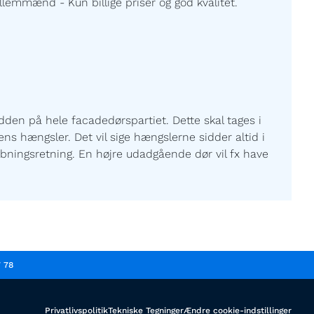
lemmænd - Kun billige priser og god kvalitet.
den på hele facadedørspartiet. Dette skal tages i
ns hængsler. Det vil sige hængslerne sidder altid i
r åbningsretning. En højre udadgående dør vil fx have
7 78
Privatlivspolitik
Tekniske Tegninger
Ændre cookie-indstillinger