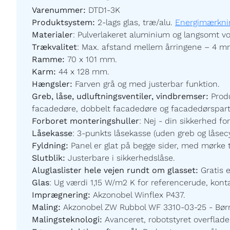
Varenummer:
DTD1-3K
Produktsystem:
2-lags glas, træ/alu.
Energimærkni
Materialer
:
Pulverlakeret aluminium og langsomt vo
Trækvalitet
:
Max. afstand mellem årringene – 4 m
Ramme:
70 x 101 mm.
Karm:
44 x 128 mm.
Hængsler:
Farven grå og med justerbar funktion.
Greb, låse, udluftningsventiler, vindbremser:
Prod
facadedøre, dobbelt facadedøre og facadedørspartier
Forboret monteringshuller
:
Nej - din sikkerhed for
Låsekasse
:
3-punkts låsekasse (uden greb og låsecy
Fyldning:
Panel er glat på begge sider, med mørke 
Slutblik:
Justerbare i sikkerhedslåse.
Aluglaslister hele vejen rundt om glasset:
Gratis 
Glas
:
Ug værdi 1,15 W/m2 K for referencerude, kontak
Imprægnering:
Akzonobel Winflex P437.
Maling:
Akzonobel ZW Rubbol WF 3310-03-25 - Børnev
Malingsteknologi:
Avanceret, robotstyret overfladeb