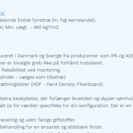
ng
ksende Estisk fyrretræ (m. høj kerneandel).
m; Min. vægt - 480 kg/1m3.
uceret i Danmark og Sverige fra producenter som IPA og ASS
 er tilvalgte greb ikke på forhånd installeret.
 fleksibilitet ved montering.
linder - vælges som tilbehør).
tætningslister (HDF - Hard Density Fiberboard).
ekstra beskyttelse, der forlænger levetiden og skjuler sømhu
t os for værdier specifikke for din konfiguration. Der er en 
enlig og uden farlige giftstoffer.
ehandling for en ensartet og slidstærk finish.