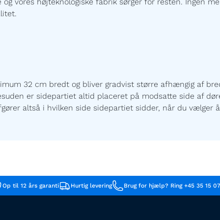
 vores højteknologiske fabrik sørger for resten. Ingen mel
itet.
imum 32 cm bredt og bliver gradvist større afhængig af bred
esuden er sidepartiet altid placeret på modsatte side af døre
afgører altså i hvilken side sidepartiet sidder, når du vælge
Op til 12 års garanti
Hurtig levering
Brug for hjælp? Ring +45 35 15 0