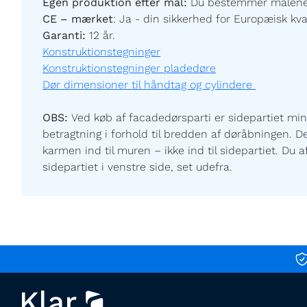
Egen produktion efter mål:
Du bestemmer målene og
CE – mærket
:
Ja - din sikkerhed for Europæisk kval
Garanti:
12 år.
Konstruktionstegninger
Konstruktionstegninger pladedøre
Dør dimensioner til håndtag og cylindere
OBS:
Ved køb af facadedørsparti er sidepartiet min
betragtning i forhold til bredden af døråbningen. D
karmen ind til muren – ikke ind til sidepartiet. Du 
sidepartiet i venstre side, set udefra.