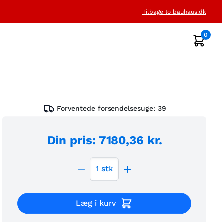
Tilbage to bauhaus.dk
0
Forventede forsendelsesuge:
39
Din pris
:
7180,36 kr.
1
stk
Læg i kurv