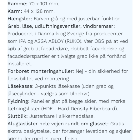
Karm:
44 x 128 mm.
Hængsler:
Farven grå og med justerbar funktion.
Greb, låse, udluftningsventiler, vindbremser:
Produceret i Danmark og Sverige fra producenter
som IPA og ASSA ABLOY (RUKO). Vær OBS på at ved
køb af greb til facadedøre, dobbelt facadedøre og
facadedørspartier er tilvalgte greb ikke på forhånd
installeret.
Forboret monteringshuller
:
Nej - din sikkerhed for
fleksibilitet ved montering.
Låsekasse
:
3-punkts låsekasse (uden greb og
låsecylinder - vælges som tilbehør).
Fyldning:
Panel er glat på begge sider, med mørke
tætningslister (HDF - Hard Density Fiberboard).
Slutblik:
Justerbare i sikkerhedslåse.
Aluglaslister hele vejen rundt om glasset:
Gratis
ekstra beskyttelse, der forlænger levetiden og skjuler
sømhuller med et pænt finish.