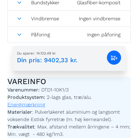
Vindbremse
Ingen vindbremse
Påforing
Ingen påforing
Du sparer
:
14.103,49 kr.
Din pris
:
9402,33 kr.
VAREINFO
Varenummer:
DTD1-10K1/3
Produktsystem:
2-lags glas, træ/alu.
Energimærkning
Materialer
:
Pulverlakeret aluminium og langsomt
voksende Estisk fyrretræ (m. høj kerneandel).
Trækvalitet
:
Max. afstand mellem årringene – 4 mm;
Min. vægt - 480 kg/1m3.
Ramme:
70 x 101 mm.