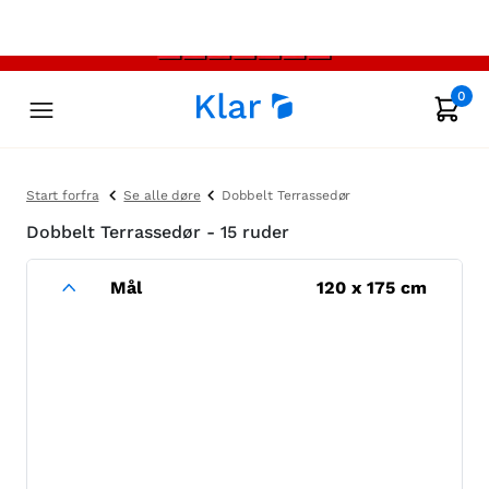
0
Start forfra
Se alle døre
Dobbelt Terrassedør
Dobbelt Terrassedør - 15 ruder
Mål
120
x
175
cm