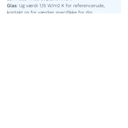
Glas
:
Ug værdi 1,15 W/m2 K for referencerude,
kontakt os for værdier specifikke for din
konfiguration. Der er en sort afstandsprofil på alt
glas.
Imprægnering:
Akzonobel Winflex P437.
Maling:
Akzonobel ZW Rubbol WF 3310-03-25 -
Børnevenlig og uden farlige giftstoffer.
Malingsteknologi:
Avanceret, robotstyret
overfladebehandling for en ensartet og slidstærk
finish.
Egen produktion efter mål:
Du bestemmer målene
og vores højteknologiske fabrik sørger for resten.
Ingen mellemmænd - Kun billige priser og god
kvalitet.
CE – mærket
:
Ja - din sikkerhed for Europæisk
kvalitet.
Garanti:
12 år.
Konstruktionstegninger
Konstruktionstegninger pladedøre