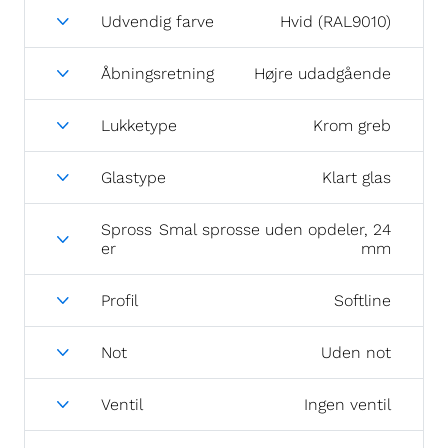
Udvendig farve
Hvid (RAL9010)
Åbningsretning
Højre udadgående
Lukketype
Krom greb
Glastype
Klart glas
Spross
Smal sprosse uden opdeler, 24
er
mm
Profil
Softline
Not
Uden not
Ventil
Ingen ventil
Bundstykker
Glasfiber-komposit