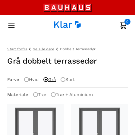
0
Start forfra
Se alle døre
Dobbelt Terrassedør
Grå dobbelt terrassedør
Farve
Hvid
Grå
Sort
Materiale
Træ
Træ + Aluminium