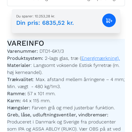
Du sparer
:
10.253,28 kr.
Din pris
:
6835,52 kr.
VAREINFO
Varenummer:
DTD1-6K1/3
Produktsystem:
2-lags glas, træ (
Energimærkning).
Materialer
:
Langsomt voksende Estisk fyrretræ (m.
høj kerneandel).
Trækvalitet
:
Max. afstand mellem årringene – 4 mm;
Min. vægt - 480 kg/1m3.
Ramme:
57 x 101 mm.
Karm:
44 x 115 mm.
Hængsler:
Farven grå og med justerbar funktion.
Greb, låse, udluftningsventiler, vindbremser:
Produceret i Danmark og Sverige fra producenter
som IPA og ASSA ABLOY (RUKO). Vær OBS på at ved