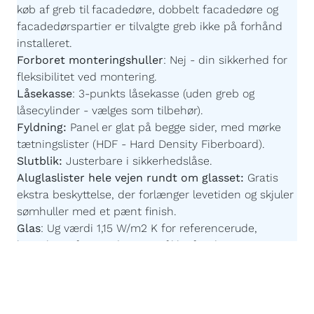
køb af greb til facadedøre, dobbelt facadedøre og
facadedørspartier er tilvalgte greb ikke på forhånd
installeret.
Forboret monteringshuller
:
Nej - din sikkerhed for
fleksibilitet ved montering.
Låsekasse
:
3-punkts låsekasse (uden greb og
låsecylinder - vælges som tilbehør).
Fyldning:
Panel er glat på begge sider,
med mørke
tætningslister
(HDF - Hard Density Fiberboard).
Slutblik:
Justerbare i sikkerhedslåse.
Aluglaslister hele vejen rundt om glasset:
Gratis
ekstra beskyttelse, der forlænger levetiden og skjuler
sømhuller med et pænt finish.
Glas
:
Ug værdi 1,15 W/m2 K for referencerude,
kontakt os for værdier specifikke for din
konfiguration. Der er sort afstandsprofil på alle glas.
Imprægnering:
Akzonobel Winflex P437.
Maling:
Akzonobel ZW Rubbol WF 3310-03-25 -
Børnevenlig og uden farlige giftstoffer.