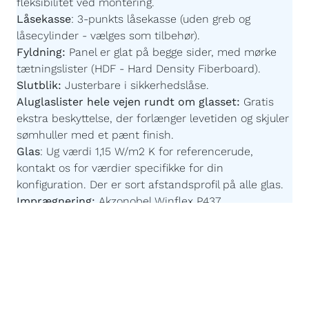
fleksibilitet ved montering.
Låsekasse
:
3-punkts låsekasse (uden greb og
låsecylinder - vælges som tilbehør).
Fyldning:
Panel er glat på begge sider,
med mørke
tætningslister
(HDF - Hard Density Fiberboard).
Slutblik:
Justerbare i sikkerhedslåse.
Aluglaslister hele vejen rundt om glasset:
Gratis
ekstra beskyttelse, der forlænger levetiden og skjuler
sømhuller med et pænt finish.
Glas
:
Ug værdi 1,15 W/m2 K for referencerude,
kontakt os for værdier specifikke for din
konfiguration. Der er sort afstandsprofil på alle glas.
Imprægnering:
Akzonobel Winflex P437.
Maling:
Akzonobel ZW Rubbol WF 3310-03-25 -
Børnevenlig og uden farlige giftstoffer.
Malingsteknologi:
Avanceret, robotstyret
overfladebehandling for en ensartet og slidstærk
finish.
Egen produktion efter mål:
Du bestemmer målene