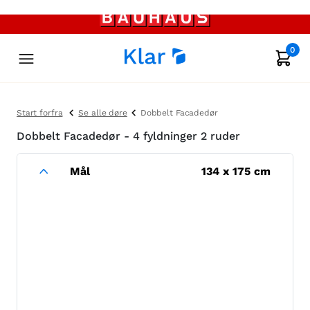
0
Start forfra
Se alle døre
Dobbelt Facadedør
Dobbelt Facadedør - 4 fyldninger 2 ruder
Mål
134
x
175
cm