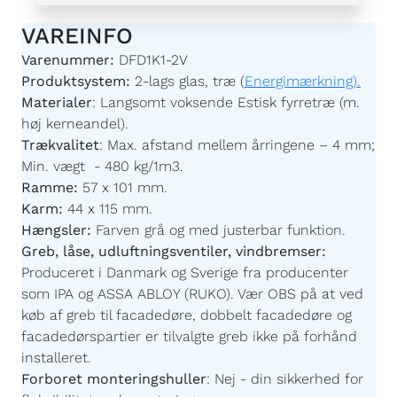
VAREINFO
Varenummer:
DFD1K1-2V
Produktsystem:
2-lags glas, træ (
Energimærkning).
Materialer
:
Langsomt voksende Estisk fyrretræ (m.
høj kerneandel).
Trækvalitet
:
Max. afstand mellem årringene – 4 mm;
Min. vægt - 480 kg/1m3.
Ramme:
57 x 101 mm.
Karm:
44 x 115 mm.
Hængsler:
Farven grå og med justerbar funktion.
Greb, låse, udluftningsventiler, vindbremser:
Produceret i Danmark og Sverige fra producenter
som IPA og ASSA ABLOY (RUKO). Vær OBS på at ved
køb af greb til facadedøre, dobbelt facadedøre og
facadedørspartier er tilvalgte greb ikke på forhånd
installeret.
Forboret monteringshuller
:
Nej - din sikkerhed for