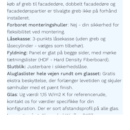
køb af greb til facadedøre, dobbelt facadedøre og
facadedørspartier er tilvalgte greb ikke på forhånd
installeret.
Forboret monteringshuller
:
Nej - din sikkerhed for
fleksibilitet ved montering.
Låsekasse
:
3-punkts låsekasse (uden greb og
låsecylinder - vælges som tilbehør).
Fyldning:
Panel er glat på begge sider,
med mørke
tætningslister
(HDF - Hard Density Fiberboard).
Slutblik:
Justerbare i sikkerhedslåse.
Aluglaslister hele vejen rundt om glasset:
Gratis
ekstra beskyttelse, der forlænger levetiden og skjuler
sømhuller med et pænt finish.
Glas
:
Ug værdi 1,15 W/m2 K for referencerude,
kontakt os for værdier specifikke for din
konfiguration. Der er sort afstandsprofil på alle glas.
Imprægnering:
Akzonobel Winflex P437.
Maling:
Akzonobel ZW Rubbol WF 3310-03-25 -
Børnevenlig og uden farlige giftstoffer.