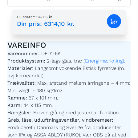
Du sparer
:
9471,15 kr.
Din pris
:
6314,10 kr.
VAREINFO
Varenummer:
DFD1-6K
Produktsystem:
2-lags glas, træ (
Energimærkning).
Materialer
:
Langsomt voksende Estisk fyrretræ (m.
høj kerneandel).
Trækvalitet
:
Max. afstand mellem årringene – 4 mm;
Min. vægt - 480 kg/1m3.
Ramme:
57 x 101 mm.
Karm:
44 x 115 mm.
Hængsler:
Farven grå og med justerbar funktion.
Greb, låse, udluftningsventiler, vindbremser:
Produceret i Danmark og Sverige fra producenter
som IPA og ASSA ABLOY (RUKO). Vær OBS på at ved