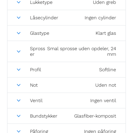
Lukketype
Uden greb
Låsecylinder
Ingen cylinder
Glastype
Klart glas
Spross
Smal sprosse uden opdeler, 24
er
mm
Profil
Softline
Not
Uden not
Ventil
Ingen ventil
Bundstykker
Glasfiber-komposit
Påforing
Ingen påforing