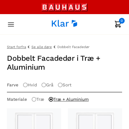
0
Start forfra
Se alle døre
Dobbelt Facadedør
Dobbelt Facadedør i Træ +
Aluminium
Farve
Hvid
Grå
Sort
Materiale
Træ
Træ + Aluminium