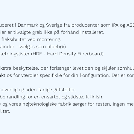
uceret i Danmark og Sverige fra producenter som IPA og ASS
 er tilvalgte greb ikke på forhånd installeret.
 fleksibilitet ved montering.
linder - vælges som tilbehør).
ætningslister
(HDF - Hard Density Fiberboard).
ekstra beskyttelse, der forlænger levetiden og skjuler sømhu
t os for værdier specifikke for din konfiguration. Der er sort
enlig og uden farlige giftstoffer.
ehandling for en ensartet og slidstærk finish.
 vores højteknologiske fabrik sørger for resten. Ingen mel
itet.