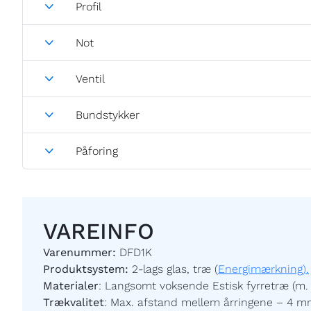
Profil
Not
Ventil
Bundstykker
Påforing
VAREINFO
Varenummer:
DFD1K
Produktsystem:
2-lags glas, træ (
Energimærkning).
Materialer
:
Langsomt voksende Estisk fyrretræ (m. 
Trækvalitet
:
Max. afstand mellem årringene – 4 m