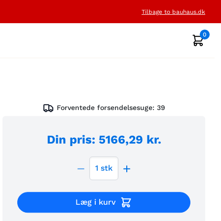
Tilbage to bauhaus.dk
0
Forventede forsendelsesuge:
39
Din pris
:
5166,29 kr.
1
stk
Læg i kurv