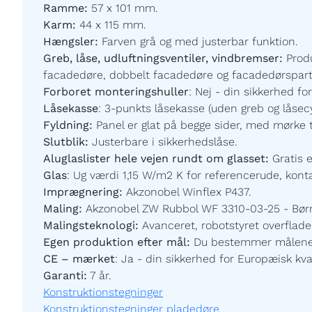
Ramme:
57 x 101 mm.
Karm:
44 x 115 mm.
Hængsler:
Farven grå og med justerbar funktion.
Greb, låse, udluftningsventiler, vindbremser:
Prod
facadedøre, dobbelt facadedøre og facadedørspartier
Forboret monteringshuller
:
Nej - din sikkerhed for
Låsekasse
:
3-punkts låsekasse (uden greb og låsecy
Fyldning:
Panel er glat på begge sider,
med mørke t
Slutblik:
Justerbare i sikkerhedslåse.
Aluglaslister hele vejen rundt om glasset:
Gratis 
Glas
:
Ug værdi 1,15 W/m2 K for referencerude, kontak
Imprægnering:
Akzonobel Winflex P437.
Maling:
Akzonobel ZW Rubbol WF 3310-03-25 - Børnev
Malingsteknologi:
Avanceret, robotstyret overfladeb
Egen produktion efter mål:
Du bestemmer målene og
CE – mærket
:
Ja - din sikkerhed for Europæisk kval
Garanti:
7
år.
Konstruktionstegninger
Konstruktionstegninger pladedøre